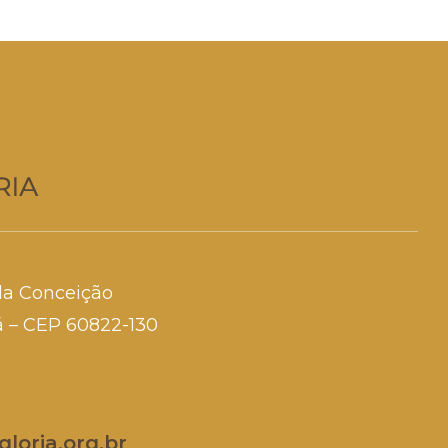
da Conceição
rá – CEP 60822-130
loria.org.br