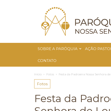
Paróquia
Nossa
Senhora
da
Glória
SOBRE A PARÓQUIA
AÇÃO PASTO
CONTATO
Início
Fotos
Festa da Padroeira Nossa Senhora de
Fotos
Festa da Padro
Senhora de Lou