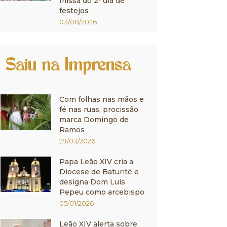
missa do 2º dia de
festejos
03/08/2026
Saiu na Imprensa
Com folhas nas mãos e
fé nas ruas, procissão
marca Domingo de
Ramos
29/03/2026
Papa Leão XIV cria a
Diocese de Baturité e
designa Dom Luís
Pepeu como arcebispo
05/01/2026
Leão XIV alerta sobre