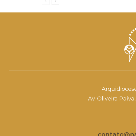
Arquidioces
Av. Oliveira Paiv
contato@par