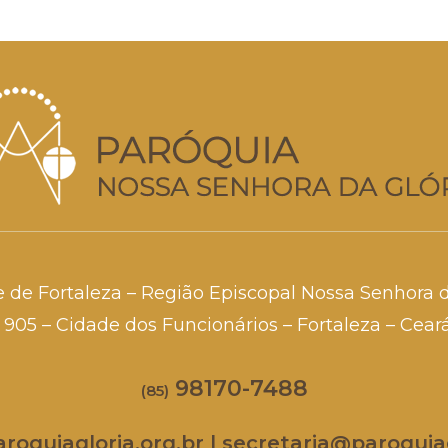
e de Fortaleza – Região Episcopal Nossa Senhora 
a, 905 – Cidade dos Funcionários – Fortaleza – Cea
98170-7488
(85)
oquiagloria.org.br | secretaria@paroquiag