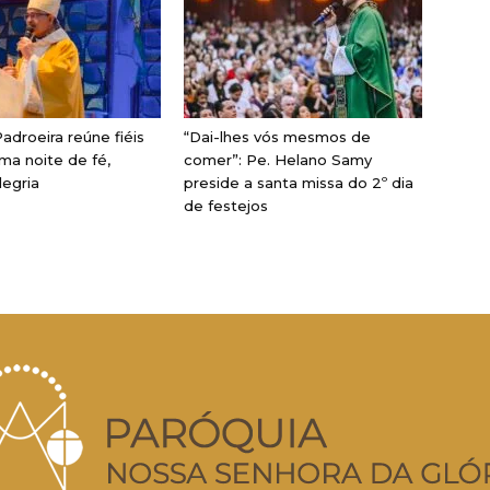
adroeira reúne fiéis
“Dai-lhes vós mesmos de
ma noite de fé,
comer”: Pe. Helano Samy
legria
preside a santa missa do 2º dia
de festejos