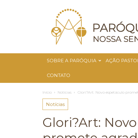
Paróquia
Nossa
Senhora
da
Glória
SOBRE A PARÓQUIA
AÇÃO PASTO
CONTATO
Início
Notícias
Glori?Art: Novo espetáculo prome
Notícias
Glori?Art: Nov
promete agrada