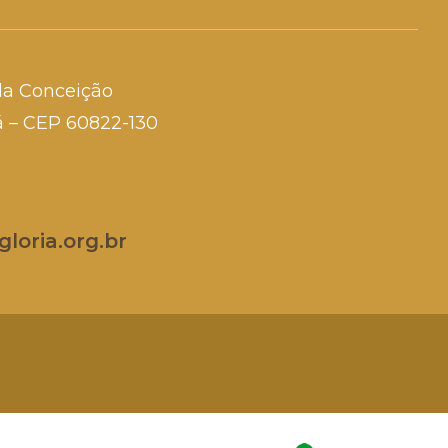
da Conceição
rá – CEP 60822-130
loria.org.br