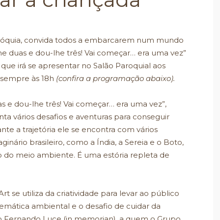
Paróquia, convida todos a embarcarem num mundo
he duas e dou-lhe três! Vai começar… era uma vez”
ue irá se apresentar no Salão Paroquial aos
, sempre às 18h
(confira a programação abaixo).
 e dou-lhe três! Vai começar… era uma vez”,
ta vários desafios e aventuras para conseguir
nte a trajetória ele se encontra com vários
nário brasileiro, como a Índia, a Sereia e o Boto,
do meio ambiente. É uma estória repleta de
t se utiliza da criatividade para levar ao público
emática ambiental e o desafio de cuidar da
go Fernando Luce (in memorian), a quem o Grupo