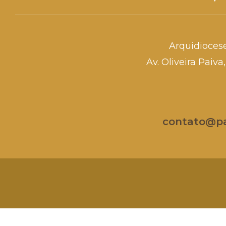
Arquidioces
Av. Oliveira Paiv
contato@par