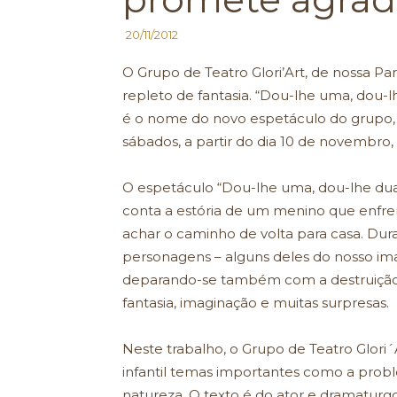
20/11/2012
O Grupo de Teatro Glori’Art, de nossa 
repleto de fantasia. “Dou-lhe uma, dou-l
é o nome do novo espetáculo do grupo, q
sábados, a partir do dia 10 de novembro
O espetáculo “Dou-lhe uma, dou-lhe duas
conta a estória de um menino que enfren
achar o caminho de volta para casa. Dura
personagens – alguns deles do nosso imagi
deparando-se também com a destruição 
fantasia, imaginação e muitas surpresas.
Neste trabalho, o Grupo de Teatro Glori´Ar
infantil temas importantes como a probl
natureza. O texto é do ator e dramatur