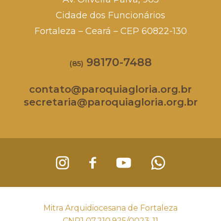
Cidade dos Funcionários
Fortaleza – Ceará – CEP 60822-130
98170-7488
(85)
contato@paroquiagloria.org.br
secretaria@paroquiagloria.org.br
Mitra Arquidiocesana de Fortaleza
CNPJ 07.210.925/0023-11