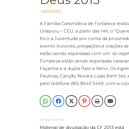
05/02/2013
A Família Carismática de Fortaleza realiz
Uirapuru – CEU, a partir das 14h, o “Qu
foco a Juventude por conta da proximid
evento louvores, pregações e orações se
estão sendo esperadas com um só objeti
Fortaleza estão sendo esperadas caravana
Façanha e a dupla Ítalo e Reno. Os ingre
Paulinas, Canção Nova e Lojas Beth Set, 
pelo telefone (85) 8543 5449, com a co
Artigo anterior
Material de divulgação da CF 2013 está