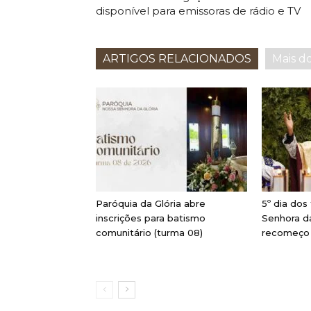
disponível para emissoras de rádio e TV
ARTIGOS RELACIONADOS
Mais d
Paróquia da Glória abre
5º dia dos
inscrições para batismo
Senhora da
comunitário (turma 08)
recomeço 