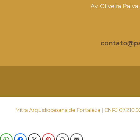
Av. Oliveira Paiv
contato@par
Mitra Arquidiocesana de Fortaleza | CNPJ 07.210.9