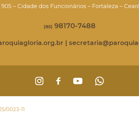
a, 905 – Cidade dos Funcionários – Fortaleza – Cea
98170-7488
(85)
oquiagloria.org.br | secretaria@paroquiag
25/0023-11