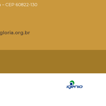
rá – CEP 60822-130
loria.org.br