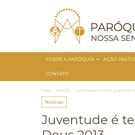
Paróquia
Nossa
Senhora
da
Glória
SOBRE A PARÓQUIA
AÇÃO PASTO
CONTATO
Início
Notícias
Juventude é tema do Queremos D
Notícias
Juventude é 
Deus 2013