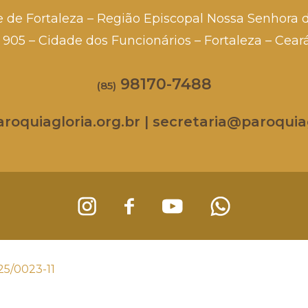
e de Fortaleza – Região Episcopal Nossa Senhora 
a, 905 – Cidade dos Funcionários – Fortaleza – Cea
98170-7488
(85)
oquiagloria.org.br | secretaria@paroquiag
25/0023-11