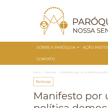
Paróquia
Nossa
Senhora
da
Glória
SOBRE A PARÓQUIA
AÇÃO PASTO
CONTATO
Início
Notícias
Manifesto por uma reforma políti
Notícias
Manifesto por
política democ