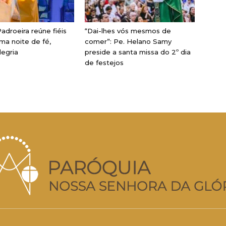
adroeira reúne fiéis
“Dai-lhes vós mesmos de
ma noite de fé,
comer”: Pe. Helano Samy
legria
preside a santa missa do 2º dia
de festejos