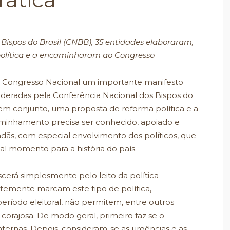
Bispos do Brasil (CNBB), 35 entidades elaboraram,
olítica e a encaminharam ao Congresso
o Congresso Nacional um importante manifesto
ideradas pela Conferência Nacional dos Bispos do
 em conjunto, uma proposta de reforma política e a
inhamento precisa ser conhecido, apoiado e
dãs, com especial envolvimento dos políticos, que
l momento para a história do país.
cerá simplesmente pelo leito da política
fortemente marcam este tipo de política,
ríodo eleitoral, não permitem, entre outros
 corajosa. De modo geral, primeiro faz se o
ernas. Depois, consideram-se as urgências e as