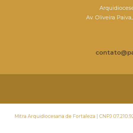
Arquidioces
Av. Oliveira Paiv
contato@par
Mitra Arquidiocesana de Fortaleza | CNPJ 07.210.9