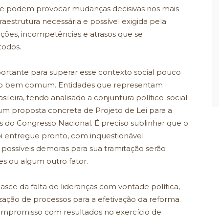
 que podem provocar mudanças decisivas nos mais
raestrutura necessária e possível exigida pela
zações, incompetências e atrasos que se
todos.
ortante para superar esse contexto social pouco
o bem comum. Entidades que representam
ileira, tendo analisado a conjuntura político-social
m proposta concreta de Projeto de Lei para a
 do Congresso Nacional. É preciso sublinhar que o
foi entregue pronto, com inquestionável
s possíveis demoras para sua tramitação serão
es ou algum outro fator.
sce da falta de lideranças com vontade política,
zação de processos para a efetivação da reforma.
 compromisso com resultados no exercício de