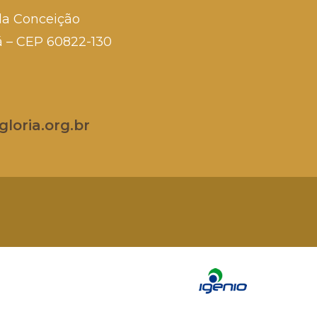
da Conceição
rá – CEP 60822-130
loria.org.br