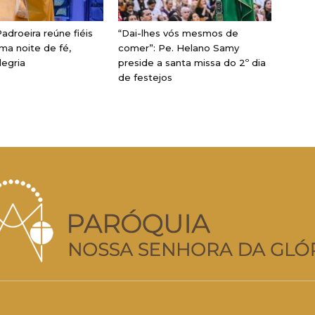
adroeira reúne fiéis
“Dai-lhes vós mesmos de
ma noite de fé,
comer”: Pe. Helano Samy
legria
preside a santa missa do 2º dia
de festejos