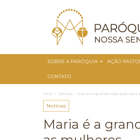
Paróquia
Nossa
Senhora
da
Glória
SOBRE A PARÓQUIA
AÇÃO PASTO
CONTATO
Início
Notícias
Maria é a grande inspiração para 
Notícias
Maria é a gran
as mulheres