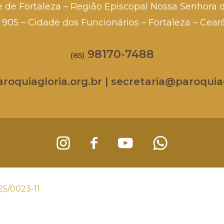
e de Fortaleza – Região Episcopal Nossa Senhora 
a, 905 – Cidade dos Funcionários – Fortaleza – Cea
98170-7488
(85)
oquiagloria.org.br | secretaria@paroquiag
25/0023-11