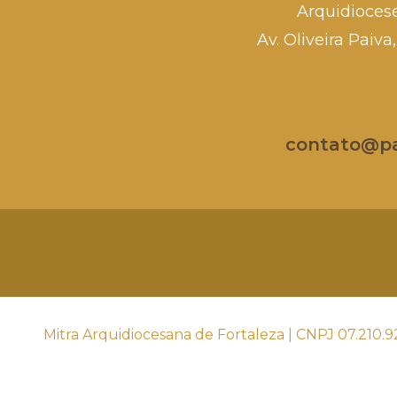
Arquidioces
Av. Oliveira Paiv
contato@par
Mitra Arquidiocesana de Fortaleza | CNPJ 07.210.9