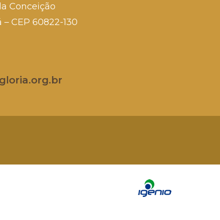
da Conceição
rá – CEP 60822-130
loria.org.br