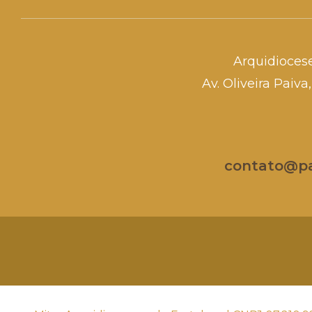
Arquidioces
Av. Oliveira Paiv
contato@par