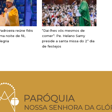
adroeira reúne fiéis
“Dai-lhes vós mesmos de
ma noite de fé,
comer”: Pe. Helano Samy
legria
preside a santa missa do 2º dia
de festejos