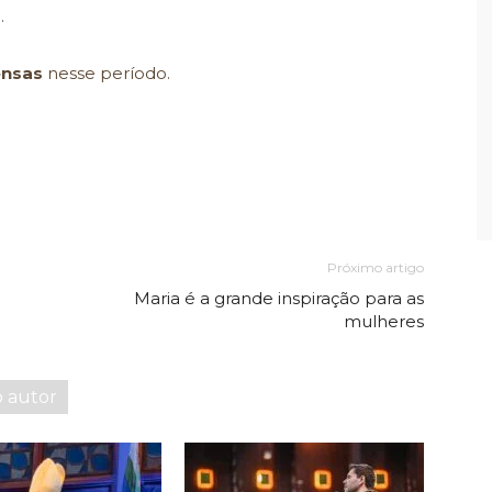
r
.
ensas
nesse período.
Próximo artigo
Maria é a grande inspiração para as
mulheres
o autor