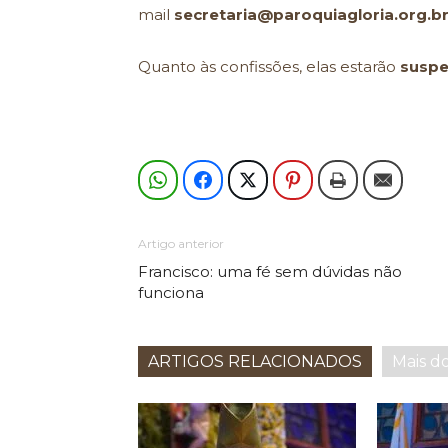
mail
secretaria@paroquiagloria.org.b
Quanto às confissões, elas estarão
susp
Artigo anterior
Francisco: uma fé sem dúvidas não
funciona
ARTIGOS RELACIONADOS
Mais d