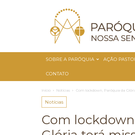
Paróquia
Nossa
Senhora
da
Glória
SOBRE A PARÓQUIA
AÇÃO PASTO
CONTATO
Início
Notícias
Com lockdown, Paróquia da Glória
Notícias
Com lockdown,
Glória terá mis