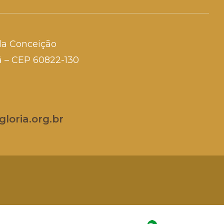
da Conceição
rá – CEP 60822-130
loria.org.br