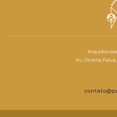
Arquidioces
Av. Oliveira Paiv
contato@par