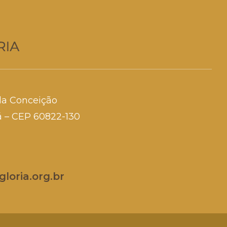
da Conceição
rá – CEP 60822-130
loria.org.br