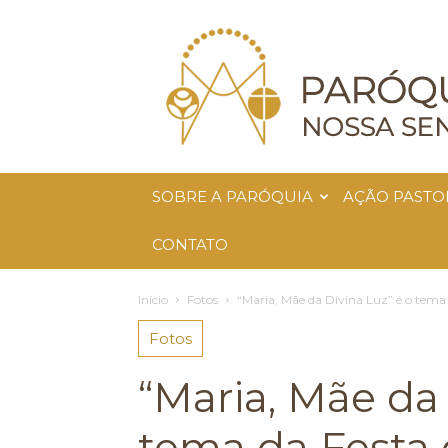
Paróquia
Nossa
Senhora
da
Glória
SOBRE A PARÓQUIA
AÇÃO PASTO
CONTATO
Início
Fotos
“Maria, Mãe da Divina Luz” é o tema 
Fotos
“Maria, Mãe da 
tema da Festa