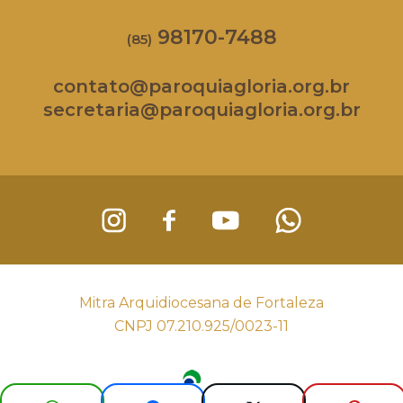
98170-7488
(85)
contato@paroquiagloria.org.br
secretaria@paroquiagloria.org.br
Mitra Arquidiocesana de Fortaleza
CNPJ 07.210.925/0023-11