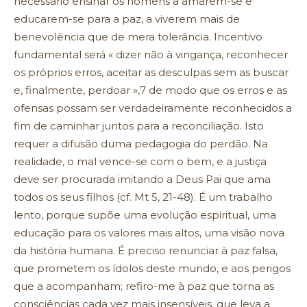
necessário ensinar os homens a amarem-se e
educarem-se para a paz, a viverem mais de
benevolência que de mera tolerância. Incentivo
fundamental será « dizer não à vingança, reconhecer
os próprios erros, aceitar as desculpas sem as buscar
e, finalmente, perdoar »,7 de modo que os erros e as
ofensas possam ser verdadeiramente reconhecidos a
fim de caminhar juntos para a reconciliação. Isto
requer a difusão duma pedagogia do perdão. Na
realidade, o mal vence-se com o bem, e a justiça
deve ser procurada imitando a Deus Pai que ama
todos os seus filhos (cf. Mt 5, 21-48). É um trabalho
lento, porque supõe uma evolução espiritual, uma
educação para os valores mais altos, uma visão nova
da história humana. É preciso renunciar à paz falsa,
que prometem os ídolos deste mundo, e aos perigos
que a acompanham; refiro-me à paz que torna as
consciências cada vez mais insensíveis, que leva a