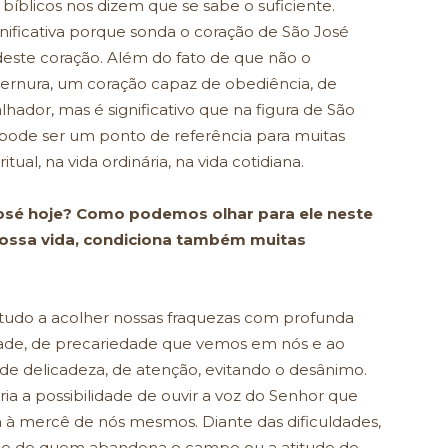
bíblicos nos dizem que se sabe o suficiente.
gnificativa porque sonda o coração de São José
deste coração. Além do fato de que não o
ernura, um coração capaz de obediência, de
hador, mas é significativo que na figura de São
pode ser um ponto de referência para muitas
itual, na vida ordinária, na vida cotidiana.
 José hoje? Como podemos olhar para ele neste
ossa vida, condiciona também muitas
 tudo a acolher nossas fraquezas com profunda
lidade, de precariedade que vemos em nós e ao
 de delicadeza, de atenção, evitando o desânimo.
ria a possibilidade de ouvir a voz do Senhor que
xa à mercê de nós mesmos. Diante das dificuldades,
tude de quem abandona o campo ou a atitude de