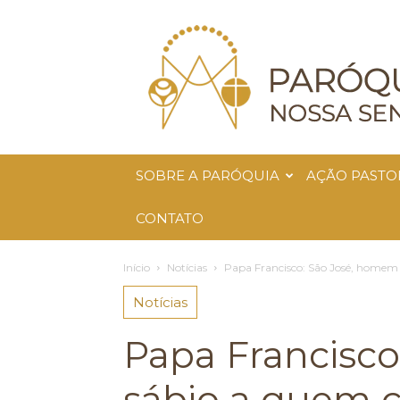
Paróquia
Nossa
Senhora
da
Glória
SOBRE A PARÓQUIA
AÇÃO PASTO
CONTATO
Início
Notícias
Papa Francisco: São José, homem 
Notícias
Papa Francisc
sábio a quem c