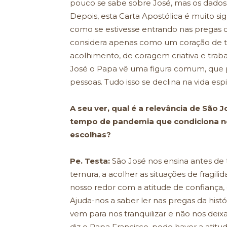
pouco se sabe sobre José, mas os dados 
Depois, esta Carta Apostólica é muito si
como se estivesse entrando nas pregas 
considera apenas como um coração de t
acolhimento, de coragem criativa e trabal
José o Papa vê uma figura comum, que 
pessoas. Tudo isso se declina na vida espir
A seu ver, qual é a relevância de São
tempo de pandemia que condiciona n
escolhas?
Pe. Testa:
São José nos ensina antes de
ternura, a acolher as situações de fragi
nosso redor com a atitude de confiança,
Ajuda-nos a saber ler nas pregas da histó
vem para nos tranquilizar e não nos dei
diz o Papa Francisco, pode haver a ati