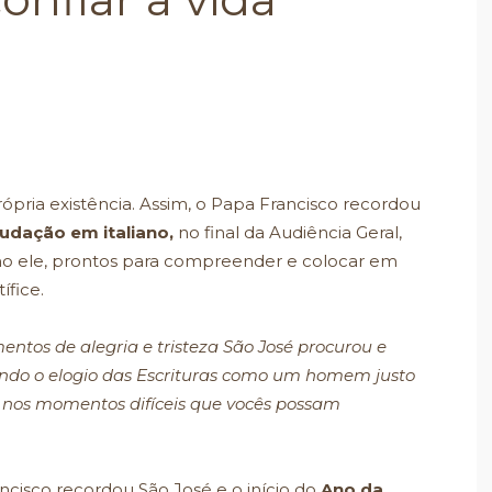
pria existência. Assim, o Papa Francisco recordou
udação em italiano,
no final da Audiência Geral,
como ele, prontos para compreender e colocar em
ífice.
entos de alegria e tristeza São José procurou e
do o elogio das Escrituras como um homem justo
e nos momentos difíceis que vocês possam
ancisco recordou São José e o início do
Ano da