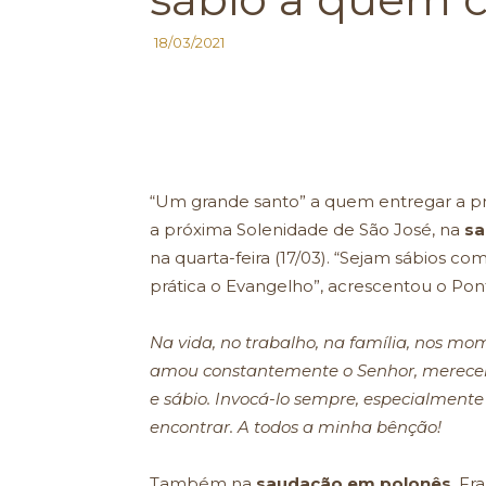
18/03/2021
“Um grande santo” a quem entregar a pró
a próxima Solenidade de São José, na
sa
na quarta-feira (17/03). “Sejam sábios 
prática o Evangelho”, acrescentou o Pont
Na vida, no trabalho, na família, nos mom
amou constantemente o Senhor, merecen
e sábio. Invocá-lo sempre, especialment
encontrar. A todos a minha bênção!
Também na
saudação em polonês
, Fr