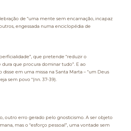
elebração de “uma mente sem encarnação, incapaz
s outros, engessada numa enciclopédia de
perficialidade”, que pretende “reduzir o
e dura que procura dominar tudo”. E ao
o disse em uma missa na Santa Marta – “um Deus
eja sem povo “(nn. 37-39).
, outro erro gerado pelo gnosticismo. A ser objeto
mana, mas o “esforço pessoal”, uma vontade sem