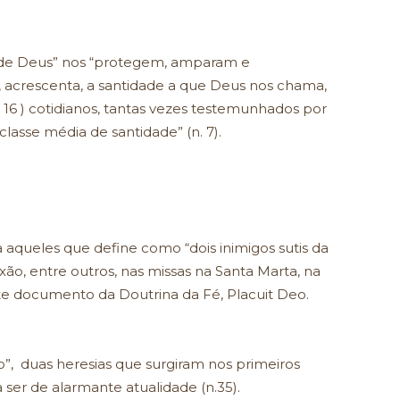
a de Deus” nos “protegem, amparam e
, acrescenta, a santidade a que Deus nos chama,
 16 ) cotidianos, tantas vezes testemunhados por
lasse média de santidade” (n. 7).
 aqueles que define como “dois inimigos sutis da
exão, entre outros, nas missas na Santa Marta, na
e documento da Doutrina da Fé, Placuit Deo.
o”, duas heresias que surgiram nos primeiros
 ser de alarmante atualidade (n.35).