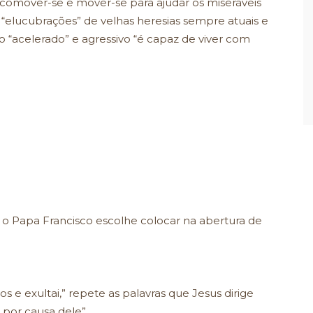
 comover-se e mover-se para ajudar os miseráveis
 “elucubrações” de velhas heresias sempre atuais e
 “acelerado” e agressivo “é capaz de viver com
e o Papa Francisco escolhe colocar na abertura de
vos e exultai,” repete as palavras que Jesus dirige
por causa dele”.