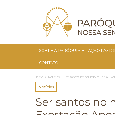
Paróquia
Nossa
Senhora
da
Glória
SOBRE A PARÓQUIA
AÇÃO PASTO
CONTATO
Início
Notícias
Ser santos no mundo atual: A Exor
Notícias
Ser santos no 
Exortação Apos