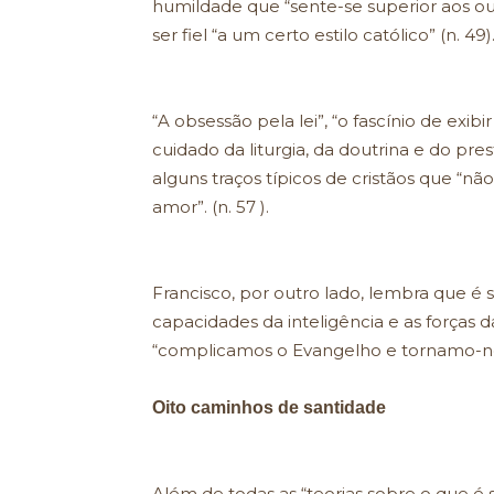
humildade que “sente-se superior aos o
ser fiel “a um certo estilo católico” (n. 49)
“A obsessão pela lei”, “o fascínio de exibi
cuidado da liturgia, da doutrina e do pres
alguns traços típicos de cristãos que “n
amor”. (n. 57 ).
Francisco, por outro lado, lembra que é
capacidades da inteligência e as forças d
“complicamos o Evangelho e tornamo-no
Oito caminhos de santidade
Além de todas as “teorias sobre o que é