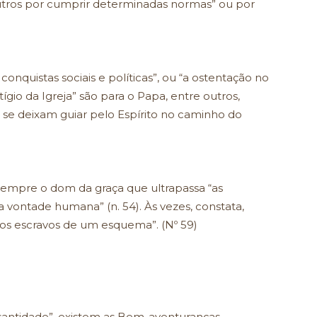
utros por cumprir determinadas normas” ou por
.
r conquistas sociais e políticas”, ou “a ostentação no
tígio da Igreja” são para o Papa, entre outros,
ão se deixam guiar pelo Espírito no caminho do
 sempre o dom da graça que ultrapassa “as
a vontade humana” (n. 54). Às vezes, constata,
s escravos de um esquema”. (Nº 59)
 santidade”, existem as Bem-aventuranças.