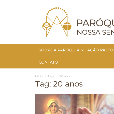
Paróquia
Nossa
Senhora
da
Glória
SOBRE A PARÓQUIA
AÇÃO PASTO
CONTATO
Início
Tags
20 anos
Tag: 20 anos