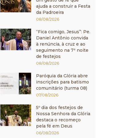
um gesto de fé que
ajuda a construir a Festa
da Padroeira
08/08/2026
“Fica comigo, Jesus”: Pe.
Daniel Antônio convida
à renúncia, à cruz e ao
seguimento na 7ª noite
de festejos
08/08/2026
Paróquia da Glória abre
inscrições para batismo
comunitário (turma 08)
07/08/2026
5º dia dos festejos de
Nossa Senhora da Glória
destaca o recomeço
pela fé em Deus
06/08/2026