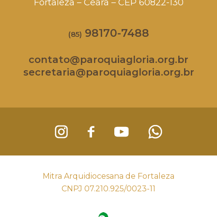
Fortaleza – Ceará – CEP 60822-130
98170-7488
(85)
contato@paroquiagloria.org.br
secretaria@paroquiagloria.org.br
Mitra Arquidiocesana de Fortaleza
CNPJ 07.210.925/0023-11