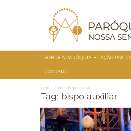
Paróquia
Nossa
Senhora
da
Glória
SOBRE A PARÓQUIA
AÇÃO PASTO
CONTATO
Início
Tags
Bispo auxiliar
Tag: bispo auxiliar