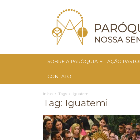
Paróquia
Nossa
Senhora
da
Glória
SOBRE A PARÓQUIA
AÇÃO PASTO
CONTATO
Início
Tags
Iguatemi
Tag: Iguatemi