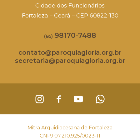
Cidade dos Funcionários
Fortaleza – Ceará – CEP 60822-130
98170-7488
(85)
contato@paroquiagloria.org.br
secretaria@paroquiagloria.org.br
Mitra Arquidiocesana de Fortaleza
CNPJ 07.210.925/0023-11