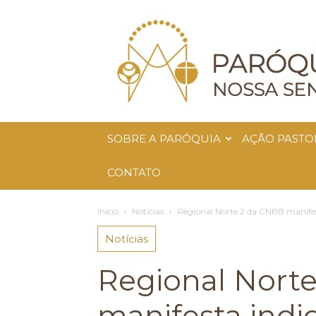
Paróquia
Nossa
Senhora
da
Glória
SOBRE A PARÓQUIA
AÇÃO PASTO
CONTATO
Início
Notícias
Regional Norte 2 da CNBB manifest
Notícias
Regional Nort
manifesta indi