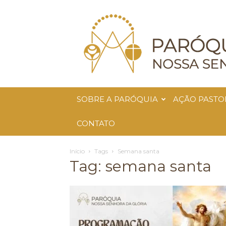
Paróquia
Nossa
Senhora
da
Glória
SOBRE A PARÓQUIA
AÇÃO PASTO
CONTATO
Início
Tags
Semana santa
Tag: semana santa